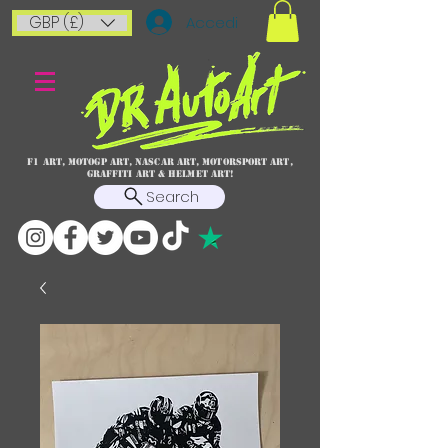
GBP (£)
Accedi
F1 art, MotoGP art, NASCAR ART, Motorsport art,
graffiti art & HELMET ART!
Search